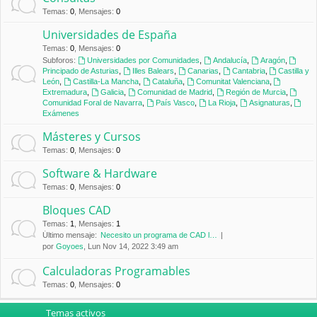
Temas
:
0
,
Mensajes
:
0
Universidades de España
Temas
:
0
,
Mensajes
:
0
Subforos:
Universidades por Comunidades
,
Andalucía
,
Aragón
,
Principado de Asturias
,
Illes Balears
,
Canarias
,
Cantabria
,
Castilla y
León
,
Castilla-La Mancha
,
Cataluña
,
Comunitat Valenciana
,
Extremadura
,
Galicia
,
Comunidad de Madrid
,
Región de Murcia
,
Comunidad Foral de Navarra
,
País Vasco
,
La Rioja
,
Asignaturas
,
Exámenes
Másteres y Cursos
Temas
:
0
,
Mensajes
:
0
Software & Hardware
Temas
:
0
,
Mensajes
:
0
Bloques CAD
Temas
:
1
,
Mensajes
:
1
Último mensaje:
Necesito un programa de CAD l…
por
Goyoes
, Lun Nov 14, 2022 3:49 am
Calculadoras Programables
Temas
:
0
,
Mensajes
:
0
Temas activos