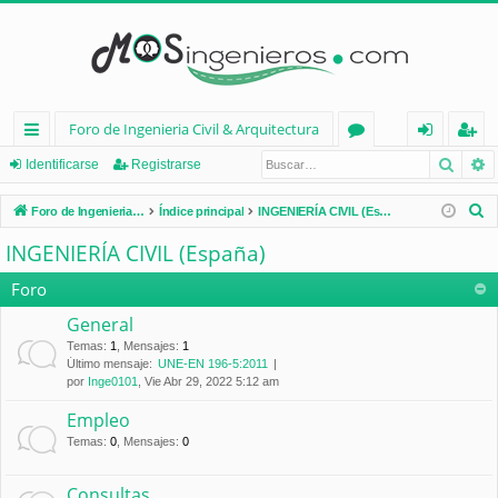
Foro de Ingenieria Civil & Arquitectura
Busca
B
nl
or
de
eg
Identificarse
Registrarse
ac
os
nt
ist
B
Foro de Ingenieria Civil & Arquitectura
Índice principal
INGENIERÍA CIVIL (España)
es
ifi
ra
u
INGENIERÍA CIVIL (España)
s
rá
ca
rs
c
Foro
pi
rs
e
a
General
d
e
r
Temas
:
1
,
Mensajes
:
1
Último mensaje:
UNE-EN 196-5:2011
os
por
Inge0101
, Vie Abr 29, 2022 5:12 am
Empleo
Temas
:
0
,
Mensajes
:
0
Consultas