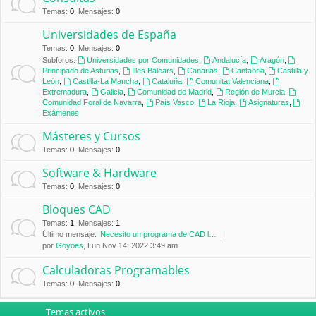
Temas
:
0
,
Mensajes
:
0
Universidades de España
Temas
:
0
,
Mensajes
:
0
Subforos:
Universidades por Comunidades
,
Andalucía
,
Aragón
,
Principado de Asturias
,
Illes Balears
,
Canarias
,
Cantabria
,
Castilla y
León
,
Castilla-La Mancha
,
Cataluña
,
Comunitat Valenciana
,
Extremadura
,
Galicia
,
Comunidad de Madrid
,
Región de Murcia
,
Comunidad Foral de Navarra
,
País Vasco
,
La Rioja
,
Asignaturas
,
Exámenes
Másteres y Cursos
Temas
:
0
,
Mensajes
:
0
Software & Hardware
Temas
:
0
,
Mensajes
:
0
Bloques CAD
Temas
:
1
,
Mensajes
:
1
Último mensaje:
Necesito un programa de CAD l…
por
Goyoes
, Lun Nov 14, 2022 3:49 am
Calculadoras Programables
Temas
:
0
,
Mensajes
:
0
Temas activos