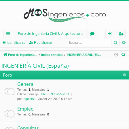
Foro de Ingenieria Civil & Arquitectura
Busca
B
nl
or
de
eg
Identificarse
Registrarse
ac
os
nt
ist
B
Foro de Ingenieria Civil & Arquitectura
Índice principal
INGENIERÍA CIVIL (España)
es
ifi
ra
u
INGENIERÍA CIVIL (España)
s
rá
ca
rs
c
Foro
pi
rs
e
a
General
d
e
r
Temas
:
1
,
Mensajes
:
1
Último mensaje:
UNE-EN 196-5:2011
os
por
Inge0101
, Vie Abr 29, 2022 5:12 am
Empleo
Temas
:
0
,
Mensajes
:
0
Consultas