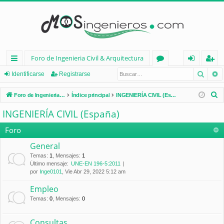
Foro de Ingenieria Civil & Arquitectura
Busca
B
nl
or
de
eg
Identificarse
Registrarse
ac
os
nt
ist
B
Foro de Ingenieria Civil & Arquitectura
Índice principal
INGENIERÍA CIVIL (España)
es
ifi
ra
u
INGENIERÍA CIVIL (España)
s
rá
ca
rs
c
Foro
pi
rs
e
a
General
d
e
r
Temas
:
1
,
Mensajes
:
1
Último mensaje:
UNE-EN 196-5:2011
os
por
Inge0101
, Vie Abr 29, 2022 5:12 am
Empleo
Temas
:
0
,
Mensajes
:
0
Consultas