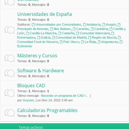
Temas
:
0
,
Mensajes
:
0
Universidades de España
Temas
:
0
,
Mensajes
:
0
Subforos:
Universidades por Comunidades
,
Andalucía
,
Aragón
,
Principado de Asturias
,
Illes Balears
,
Canarias
,
Cantabria
,
Castilla y
León
,
Castilla-La Mancha
,
Cataluña
,
Comunitat Valenciana
,
Extremadura
,
Galicia
,
Comunidad de Madrid
,
Región de Murcia
,
Comunidad Foral de Navarra
,
País Vasco
,
La Rioja
,
Asignaturas
,
Exámenes
Másteres y Cursos
Temas
:
0
,
Mensajes
:
0
Software & Hardware
Temas
:
0
,
Mensajes
:
0
Bloques CAD
Temas
:
1
,
Mensajes
:
1
Último mensaje:
Necesito un programa de CAD l…
por
Goyoes
, Lun Nov 14, 2022 3:49 am
Calculadoras Programables
Temas
:
0
,
Mensajes
:
0
Temas activos