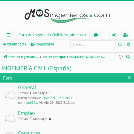
Foro de Ingenieria Civil & Arquitectura
Busca
B
nl
or
de
eg
Identificarse
Registrarse
ac
os
nt
ist
B
Foro de Ingenieria Civil & Arquitectura
Índice principal
INGENIERÍA CIVIL (España)
es
ifi
ra
u
INGENIERÍA CIVIL (España)
s
rá
ca
rs
c
Foro
pi
rs
e
a
General
d
e
r
Temas
:
1
,
Mensajes
:
1
Último mensaje:
UNE-EN 196-5:2011
os
por
Inge0101
, Vie Abr 29, 2022 5:12 am
Empleo
Temas
:
0
,
Mensajes
:
0
Consultas