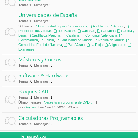
Temas
:
0
,
Mensajes
:
0
Universidades de España
Temas
:
0
,
Mensajes
:
0
Subforos:
Universidades por Comunidades
,
Andalucía
,
Aragón
,
Principado de Asturias
,
Illes Balears
,
Canarias
,
Cantabria
,
Castilla y
León
,
Castilla-La Mancha
,
Cataluña
,
Comunitat Valenciana
,
Extremadura
,
Galicia
,
Comunidad de Madrid
,
Región de Murcia
,
Comunidad Foral de Navarra
,
País Vasco
,
La Rioja
,
Asignaturas
,
Exámenes
Másteres y Cursos
Temas
:
0
,
Mensajes
:
0
Software & Hardware
Temas
:
0
,
Mensajes
:
0
Bloques CAD
Temas
:
1
,
Mensajes
:
1
Último mensaje:
Necesito un programa de CAD l…
por
Goyoes
, Lun Nov 14, 2022 3:49 am
Calculadoras Programables
Temas
:
0
,
Mensajes
:
0
Temas activos