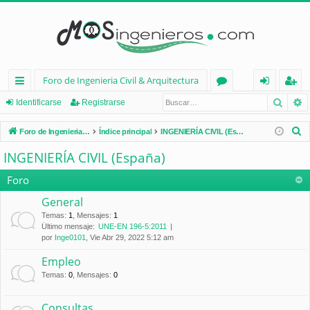
Foro de Ingenieria Civil & Arquitectura
Busca
B
nl
or
de
eg
Identificarse
Registrarse
ac
os
nt
ist
B
Foro de Ingenieria Civil & Arquitectura
Índice principal
INGENIERÍA CIVIL (España)
es
ifi
ra
u
INGENIERÍA CIVIL (España)
s
rá
ca
rs
c
Foro
pi
rs
e
a
General
d
e
r
Temas
:
1
,
Mensajes
:
1
Último mensaje:
UNE-EN 196-5:2011
os
por
Inge0101
, Vie Abr 29, 2022 5:12 am
Empleo
Temas
:
0
,
Mensajes
:
0
Consultas