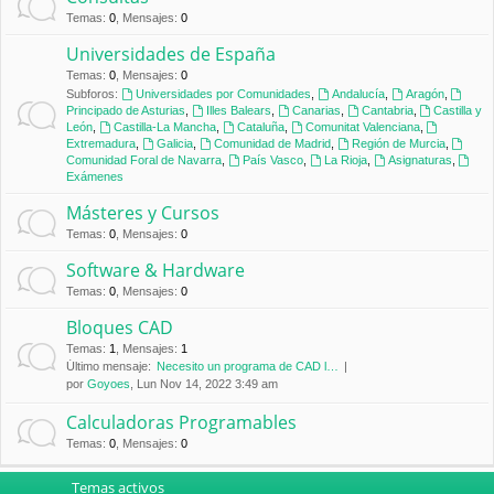
Temas
:
0
,
Mensajes
:
0
Universidades de España
Temas
:
0
,
Mensajes
:
0
Subforos:
Universidades por Comunidades
,
Andalucía
,
Aragón
,
Principado de Asturias
,
Illes Balears
,
Canarias
,
Cantabria
,
Castilla y
León
,
Castilla-La Mancha
,
Cataluña
,
Comunitat Valenciana
,
Extremadura
,
Galicia
,
Comunidad de Madrid
,
Región de Murcia
,
Comunidad Foral de Navarra
,
País Vasco
,
La Rioja
,
Asignaturas
,
Exámenes
Másteres y Cursos
Temas
:
0
,
Mensajes
:
0
Software & Hardware
Temas
:
0
,
Mensajes
:
0
Bloques CAD
Temas
:
1
,
Mensajes
:
1
Último mensaje:
Necesito un programa de CAD l…
por
Goyoes
, Lun Nov 14, 2022 3:49 am
Calculadoras Programables
Temas
:
0
,
Mensajes
:
0
Temas activos