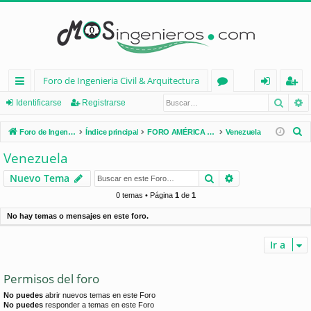
Foro de Ingenieria Civil & Arquitectura
Busca
B
nl
or
de
eg
Identificarse
Registrarse
ac
os
nt
ist
B
Foro de Ingenieria Civil & Arquitectura
Índice principal
FORO AMÉRICA LATINA
Venezuela
es
ifi
ra
u
Venezuela
s
rá
ca
rs
Buscar
Búsqueda avan
Nuevo Tema
c
pi
rs
e
a
0 temas • Página
1
de
1
d
e
r
No hay temas o mensajes en este foro.
os
Ir a
Permisos del foro
No puedes
abrir nuevos temas en este Foro
No puedes
responder a temas en este Foro