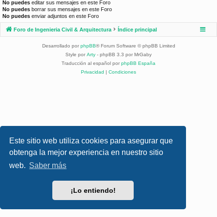
No puedes
editar sus mensajes en este Foro
No puedes
borrar sus mensajes en este Foro
No puedes
enviar adjuntos en este Foro
Foro de Ingenieria Civil & Arquitectura
Índice principal
Desarrollado por
phpBB
® Forum Software © phpBB Limited
Style por
Arty
- phpBB 3.3 por MrGaby
Traducción al español por
phpBB España
Privacidad
|
Condiciones
Este sitio web utiliza cookies para asegurar que
obtenga la mejor experiencia en nuestro sitio
web.
Saber más
¡Lo entiendo!