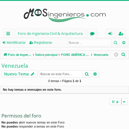
Foro de Ingenieria Civil & Arquitectura
Busca
B
nl
or
de
eg
Identificarse
Registrarse
ac
os
nt
ist
B
Foro de Ingenieria Civil & Arquitectura
Índice principal
FORO AMÉRICA LATINA
Venezuela
es
ifi
ra
u
Venezuela
s
rá
ca
rs
Buscar
Búsqueda avan
Nuevo Tema
c
pi
rs
e
a
0 temas • Página
1
de
1
d
e
r
No hay temas o mensajes en este foro.
os
Ir a
Permisos del foro
No puedes
abrir nuevos temas en este Foro
No puedes
responder a temas en este Foro