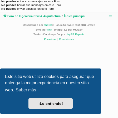
No puedes
editar sus mensajes en este Foro
No puedes
borrar sus mensajes en este Foro
No puedes
enviar adjuntos en este Foro
Foro de Ingenieria Civil & Arquitectura
Índice principal
Desarrollado por
phpBB
® Forum Software © phpBB Limited
Style por
Arty
- phpBB 3.3 por MrGaby
Traducción al español por
phpBB España
Privacidad
|
Condiciones
Este sitio web utiliza cookies para asegurar que
obtenga la mejor experiencia en nuestro sitio
web.
Saber más
¡Lo entiendo!