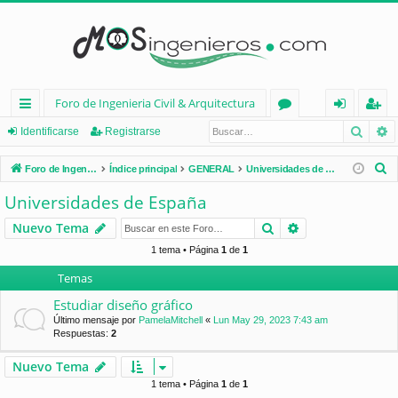
Foro de Ingenieria Civil & Arquitectura
Busca
B
nl
or
de
eg
Identificarse
Registrarse
ac
os
nt
ist
B
Foro de Ingenieria Civil & Arquitectura
Índice principal
GENERAL
Universidades de España
es
ifi
ra
u
Universidades de España
s
rá
ca
rs
Buscar
Búsqueda avan
Nuevo Tema
c
pi
rs
e
a
1 tema • Página
1
de
1
d
e
r
Temas
os
Estudiar diseño gráfico
Último mensaje por
PamelaMitchell
«
Lun May 29, 2023 7:43 am
Respuestas:
2
Nuevo Tema
1 tema • Página
1
de
1