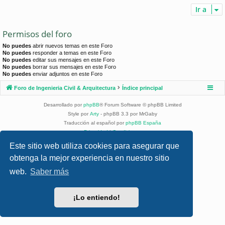
Ir a
Permisos del foro
No puedes
abrir nuevos temas en este Foro
No puedes
responder a temas en este Foro
No puedes
editar sus mensajes en este Foro
No puedes
borrar sus mensajes en este Foro
No puedes
enviar adjuntos en este Foro
Foro de Ingenieria Civil & Arquitectura
Índice principal
Desarrollado por
phpBB
® Forum Software © phpBB Limited
Style por
Arty
- phpBB 3.3 por MrGaby
Traducción al español por
phpBB España
Privacidad
|
Condiciones
Este sitio web utiliza cookies para asegurar que
obtenga la mejor experiencia en nuestro sitio
web.
Saber más
¡Lo entiendo!