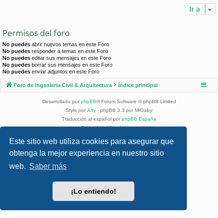
Ir a
Permisos del foro
No puedes
abrir nuevos temas en este Foro
No puedes
responder a temas en este Foro
No puedes
editar sus mensajes en este Foro
No puedes
borrar sus mensajes en este Foro
No puedes
enviar adjuntos en este Foro
Foro de Ingenieria Civil & Arquitectura
Índice principal
Desarrollado por
phpBB
® Forum Software © phpBB Limited
Style por
Arty
- phpBB 3.3 por MrGaby
Traducción al español por
phpBB España
Privacidad
|
Condiciones
Este sitio web utiliza cookies para asegurar que
obtenga la mejor experiencia en nuestro sitio
web.
Saber más
¡Lo entiendo!