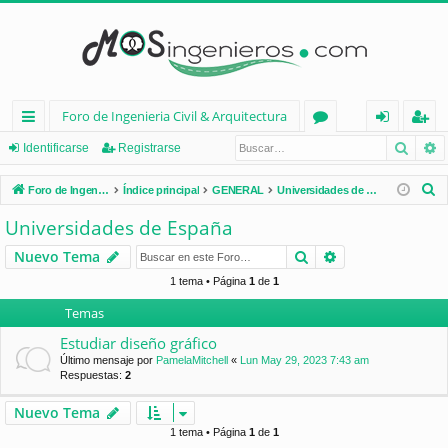
Foro de Ingenieria Civil & Arquitectura
Busca
B
nl
or
de
eg
Identificarse
Registrarse
ac
os
nt
ist
B
Foro de Ingenieria Civil & Arquitectura
Índice principal
GENERAL
Universidades de España
es
ifi
ra
u
Universidades de España
s
rá
ca
rs
Buscar
Búsqueda avan
Nuevo Tema
c
pi
rs
e
a
1 tema • Página
1
de
1
d
e
r
Temas
os
Estudiar diseño gráfico
Último mensaje por
PamelaMitchell
«
Lun May 29, 2023 7:43 am
Respuestas:
2
Nuevo Tema
1 tema • Página
1
de
1