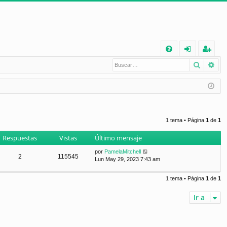
E
Buscar
Bú
FA
de
eg
Q
nt
ist
ifi
ra
ca
rs
1 tema • Página
1
de
1
rs
e
Respuestas
Vistas
Último mensaje
e
por
PamelaMitchell
2
115545
Lun May 29, 2023 7:43 am
1 tema • Página
1
de
1
Ir a