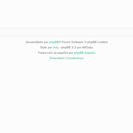
Desarrollado por
phpBB
® Forum Software © phpBB Limited
Style por
Arty
- phpBB 3.3 por MrGaby
Traducción al español por
phpBB España
Privacidad
|
Condiciones