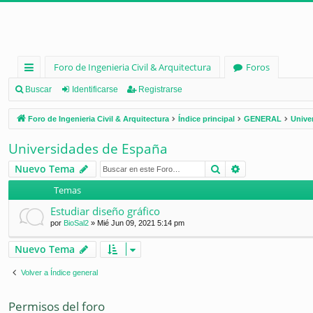
Foro de Ingenieria Civil & Arquitectura
Foros
nl
Buscar
Identificarse
Registrarse
ac
Foro de Ingenieria Civil & Arquitectura
Índice principal
GENERAL
Unive
es
Universidades de España
rá
Buscar
Búsqueda ava
Nuevo Tema
pi
Temas
d
Estudiar diseño gráfico
os
por
BioSal2
»
Mié Jun 09, 2021 5:14 pm
Nuevo Tema
Volver a Índice general
Permisos del foro