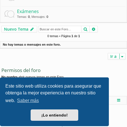
Exámenes
Temas
:
0
,
Mensajes
:
0
Buscar
Búsqueda avan
Nuevo Tema
0 temas • Página
1
de
1
No hay temas o mensajes en este foro.
Ir a
Permisos del foro
No puedes
abrir nuevos temas en este Foro
No puedes
responder a temas en este Foro
No puedes
editar sus mensajes en este Foro
Este sitio web utiliza cookies para asegurar que
No puedes
borrar sus mensajes en este Foro
obtenga la mejor experiencia en nuestro sitio
No puedes
enviar adjuntos en este Foro
web.
Saber más
Foro de Ingenieria Civil & Arquitectura
Índice principal
Desarrollado por
phpBB
® Forum Software © phpBB Limited
¡Lo entiendo!
Style por
Arty
- phpBB 3.3 por MrGaby
Traducción al español por
phpBB España
Privacidad
|
Condiciones