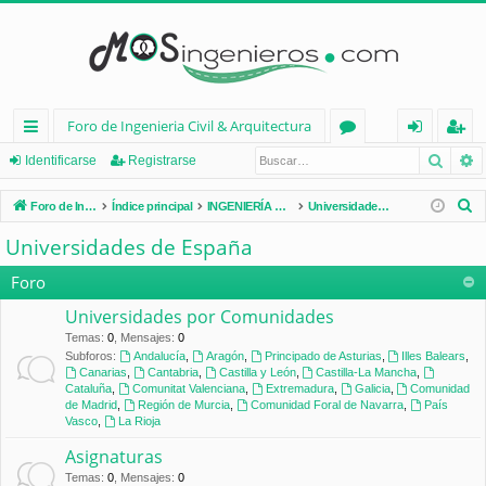
Foro de Ingenieria Civil & Arquitectura
Busca
B
nl
or
de
eg
Identificarse
Registrarse
ac
os
nt
ist
B
Foro de Ingenieria Civil & Arquitectura
Índice principal
INGENIERÍA CIVIL (España)
Universidades de España
es
ifi
ra
u
Universidades de España
s
rá
ca
rs
c
Foro
pi
rs
e
a
Universidades por Comunidades
d
e
r
Temas
:
0
,
Mensajes
:
0
Subforos:
Andalucía
,
Aragón
,
Principado de Asturias
,
Illes Balears
,
os
Canarias
,
Cantabria
,
Castilla y León
,
Castilla-La Mancha
,
Cataluña
,
Comunitat Valenciana
,
Extremadura
,
Galicia
,
Comunidad
de Madrid
,
Región de Murcia
,
Comunidad Foral de Navarra
,
País
Vasco
,
La Rioja
Asignaturas
Temas
:
0
,
Mensajes
:
0