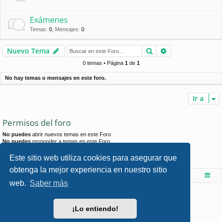
Exámenes
Temas
:
0
,
Mensajes
:
0
Buscar
Búsqueda avan
Nuevo Tema
0 temas • Página
1
de
1
No hay temas o mensajes en este foro.
Ir a
Permisos del foro
No puedes
abrir nuevos temas en este Foro
No puedes
responder a temas en este Foro
No puedes
editar sus mensajes en este Foro
No puedes
borrar sus mensajes en este Foro
Este sitio web utiliza cookies para asegurar que
No puedes
enviar adjuntos en este Foro
obtenga la mejor experiencia en nuestro sitio
Foro de Ingenieria Civil & Arquitectura
Índice principal
web.
Saber más
Desarrollado por
phpBB
® Forum Software © phpBB Limited
Style por
Arty
- phpBB 3.3 por MrGaby
¡Lo entiendo!
Traducción al español por
phpBB España
Privacidad
|
Condiciones