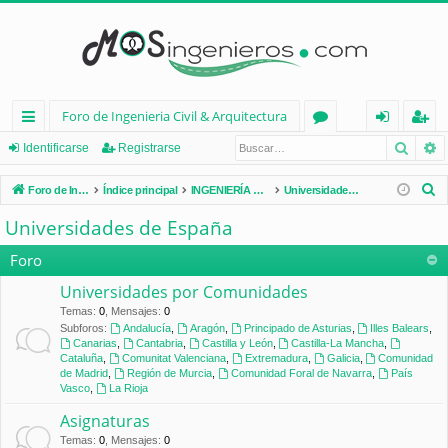
Foro de Ingenieria Civil & Arquitectura
Busca
B
nl
or
de
eg
Identificarse
Registrarse
ac
os
nt
ist
B
Foro de Ingenieria Civil & Arquitectura
Índice principal
INGENIERÍA CIVIL (España)
Universidades de España
es
ifi
ra
u
Universidades de España
s
rá
ca
rs
c
Foro
pi
rs
e
a
Universidades por Comunidades
d
e
r
Temas
:
0
,
Mensajes
:
0
Subforos:
Andalucía
,
Aragón
,
Principado de Asturias
,
Illes Balears
,
os
Canarias
,
Cantabria
,
Castilla y León
,
Castilla-La Mancha
,
Cataluña
,
Comunitat Valenciana
,
Extremadura
,
Galicia
,
Comunidad
de Madrid
,
Región de Murcia
,
Comunidad Foral de Navarra
,
País
Vasco
,
La Rioja
Asignaturas
Temas
:
0
,
Mensajes
:
0