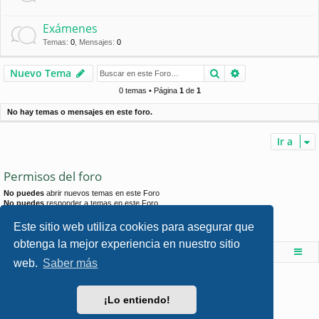
Exámenes
Temas
:
0
,
Mensajes
:
0
Buscar
Búsqueda avan
Nuevo Tema
0 temas • Página
1
de
1
No hay temas o mensajes en este foro.
Ir a
Permisos del foro
No puedes
abrir nuevos temas en este Foro
No puedes
responder a temas en este Foro
No puedes
editar sus mensajes en este Foro
No puedes
borrar sus mensajes en este Foro
Este sitio web utiliza cookies para asegurar que
No puedes
enviar adjuntos en este Foro
obtenga la mejor experiencia en nuestro sitio
Foro de Ingenieria Civil & Arquitectura
Índice principal
web.
Saber más
Desarrollado por
phpBB
® Forum Software © phpBB Limited
Style por
Arty
- phpBB 3.3 por MrGaby
¡Lo entiendo!
Traducción al español por
phpBB España
Privacidad
|
Condiciones