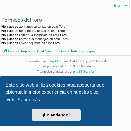
Ir a
Permisos del foro
No puedes
abrir nuevos temas en este Foro
No puedes
responder a temas en este Foro
No puedes
editar sus mensajes en este Foro
No puedes
borrar sus mensajes en este Foro
No puedes
enviar adjuntos en este Foro
Foro de Ingenieria Civil & Arquitectura
Índice principal
Desarrollado por
phpBB
® Forum Software © phpBB Limited
Style por
Arty
- phpBB 3.3 por MrGaby
Traducción al español por
phpBB España
Privacidad
|
Condiciones
Este sitio web utiliza cookies para asegurar que
obtenga la mejor experiencia en nuestro sitio
web.
Saber más
¡Lo entiendo!