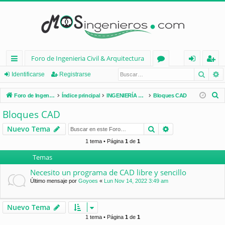
Foro de Ingenieria Civil & Arquitectura
Busca
B
nl
or
de
eg
Identificarse
Registrarse
ac
os
nt
ist
B
Foro de Ingenieria Civil & Arquitectura
Índice principal
INGENIERÍA CIVIL (España)
Bloques CAD
es
ifi
ra
u
Bloques CAD
s
rá
ca
rs
Buscar
Búsqueda avan
Nuevo Tema
c
pi
rs
e
a
1 tema • Página
1
de
1
d
e
r
Temas
os
Necesito un programa de CAD libre y sencillo
Último mensaje por
Goyoes
«
Lun Nov 14, 2022 3:49 am
Nuevo Tema
1 tema • Página
1
de
1