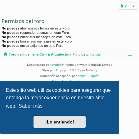
Ir a
Permisos del foro
No puedes
abrir nuevos temas en este Foro
No puedes
responder a temas en este Foro
No puedes
editar sus mensajes en este Foro
No puedes
borrar sus mensajes en este Foro
No puedes
enviar adjuntos en este Foro
Foro de Ingenieria Civil & Arquitectura
Índice principal
Desarrollado por
phpBB
® Forum Software © phpBB Limited
Style por
Arty
- phpBB 3.3 por MrGaby
Traducción al español por
phpBB España
Privacidad
|
Condiciones
Este sitio web utiliza cookies para asegurar que
obtenga la mejor experiencia en nuestro sitio
web.
Saber más
¡Lo entiendo!