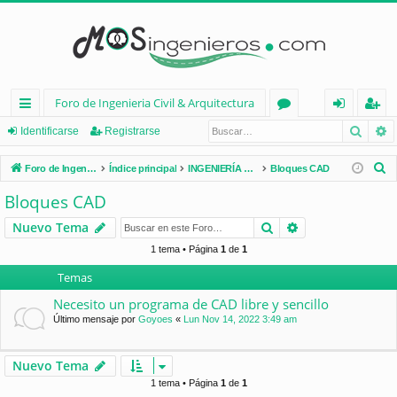
Foro de Ingenieria Civil & Arquitectura
Busca
B
nl
or
de
eg
Identificarse
Registrarse
ac
os
nt
ist
B
Foro de Ingenieria Civil & Arquitectura
Índice principal
INGENIERÍA CIVIL (España)
Bloques CAD
es
ifi
ra
u
Bloques CAD
s
rá
ca
rs
Buscar
Búsqueda avan
Nuevo Tema
c
pi
rs
e
a
1 tema • Página
1
de
1
d
e
r
Temas
os
Necesito un programa de CAD libre y sencillo
Último mensaje por
Goyoes
«
Lun Nov 14, 2022 3:49 am
Nuevo Tema
1 tema • Página
1
de
1