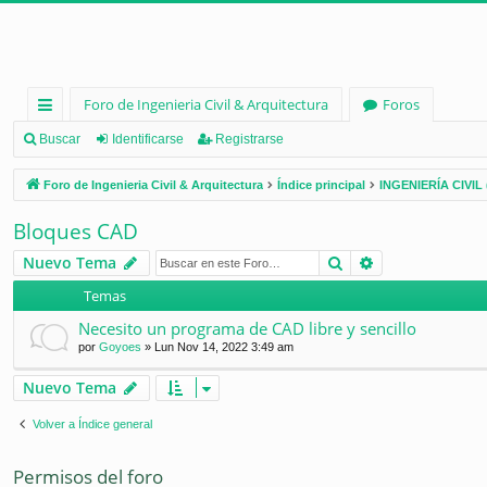
Foro de Ingenieria Civil & Arquitectura
Foros
nl
Buscar
Identificarse
Registrarse
ac
Foro de Ingenieria Civil & Arquitectura
Índice principal
INGENIERÍA CIVIL 
es
Bloques CAD
rá
Buscar
Búsqueda ava
Nuevo Tema
pi
Temas
d
Necesito un programa de CAD libre y sencillo
os
por
Goyoes
»
Lun Nov 14, 2022 3:49 am
Nuevo Tema
Volver a Índice general
Permisos del foro