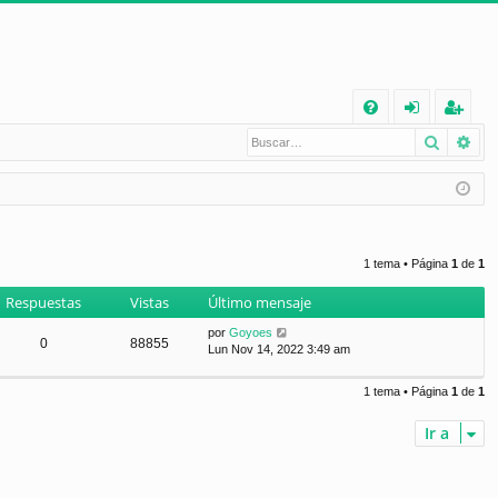
E
Buscar
Bú
FA
de
eg
Q
nt
ist
ifi
ra
ca
rs
1 tema • Página
1
de
1
rs
e
Respuestas
Vistas
Último mensaje
e
por
Goyoes
0
88855
Lun Nov 14, 2022 3:49 am
1 tema • Página
1
de
1
Ir a