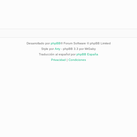
Desarrollado por
phpBB
® Forum Software © phpBB Limited
Style por
Arty
- phpBB 3.3 por MrGaby
Traducción al español por
phpBB España
Privacidad
|
Condiciones