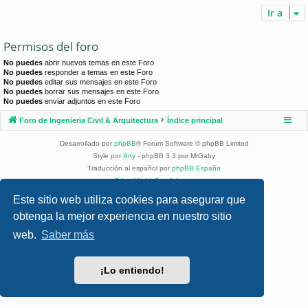
Ir a
Permisos del foro
No puedes
abrir nuevos temas en este Foro
No puedes
responder a temas en este Foro
No puedes
editar sus mensajes en este Foro
No puedes
borrar sus mensajes en este Foro
No puedes
enviar adjuntos en este Foro
Foro de Ingenieria Civil & Arquitectura
Índice principal
Desarrollado por
phpBB
® Forum Software © phpBB Limited
Style por
Arty
- phpBB 3.3 por MrGaby
Traducción al español por
phpBB España
Privacidad
|
Condiciones
Este sitio web utiliza cookies para asegurar que
obtenga la mejor experiencia en nuestro sitio
web.
Saber más
¡Lo entiendo!