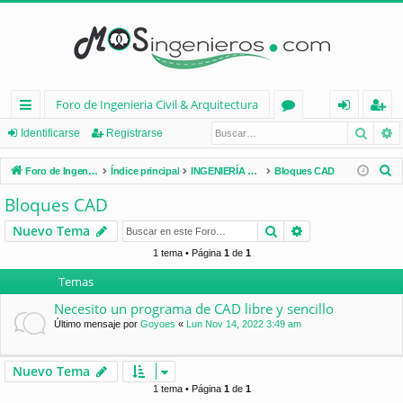
Foro de Ingenieria Civil & Arquitectura
Busca
B
nl
or
de
eg
Identificarse
Registrarse
ac
os
nt
ist
B
Foro de Ingenieria Civil & Arquitectura
Índice principal
INGENIERÍA CIVIL (España)
Bloques CAD
es
ifi
ra
u
Bloques CAD
s
rá
ca
rs
Buscar
Búsqueda avan
Nuevo Tema
c
pi
rs
e
a
1 tema • Página
1
de
1
d
e
r
Temas
os
Necesito un programa de CAD libre y sencillo
Último mensaje por
Goyoes
«
Lun Nov 14, 2022 3:49 am
Nuevo Tema
1 tema • Página
1
de
1