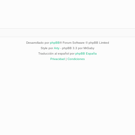
Desarrollado por
phpBB
® Forum Software © phpBB Limited
Style por
Arty
- phpBB 3.3 por MrGaby
Traducción al español por
phpBB España
Privacidad
|
Condiciones