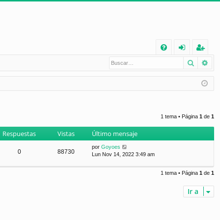
E
Buscar
Bú
FA
de
eg
Q
nt
ist
ifi
ra
ca
rs
1 tema • Página
1
de
1
rs
e
Respuestas
Vistas
Último mensaje
e
por
Goyoes
0
88730
Lun Nov 14, 2022 3:49 am
1 tema • Página
1
de
1
Ir a