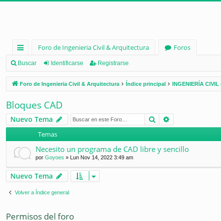
Foro de Ingenieria Civil & Arquitectura
Foros
nl
Buscar
Identificarse
Registrarse
ac
Foro de Ingenieria Civil & Arquitectura
Índice principal
INGENIERÍA CIVIL 
es
Bloques CAD
rá
Buscar
Búsqueda ava
Nuevo Tema
pi
Temas
d
Necesito un programa de CAD libre y sencillo
os
por
Goyoes
»
Lun Nov 14, 2022 3:49 am
Nuevo Tema
Volver a Índice general
Permisos del foro