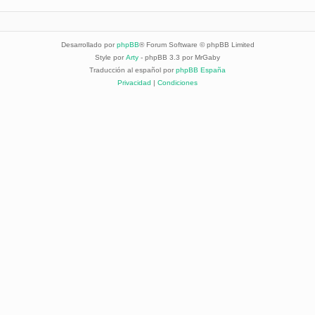
Desarrollado por
phpBB
® Forum Software © phpBB Limited
Style por
Arty
- phpBB 3.3 por MrGaby
Traducción al español por
phpBB España
Privacidad
|
Condiciones