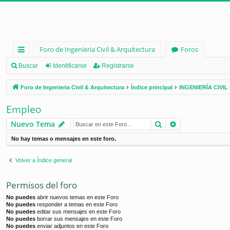
Foro de Ingenieria Civil & Arquitectura
Foros
nl
Buscar
Identificarse
Registrarse
ac
Foro de Ingenieria Civil & Arquitectura
Índice principal
INGENIERÍA CIVIL 
es
Empleo
rá
Buscar
Búsqueda ava
Nuevo Tema
pi
No hay temas o mensajes en este foro.
d
os
Volver a Índice general
Permisos del foro
No puedes
abrir nuevos temas en este Foro
No puedes
responder a temas en este Foro
No puedes
editar sus mensajes en este Foro
No puedes
borrar sus mensajes en este Foro
No puedes
enviar adjuntos en este Foro