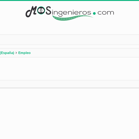
(España)
Empleo
nzada