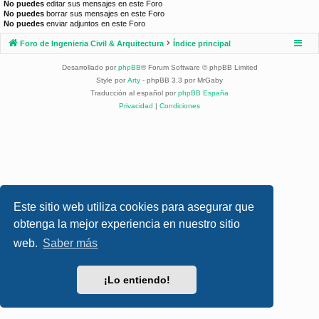
No puedes
editar sus mensajes en este Foro
No puedes
borrar sus mensajes en este Foro
No puedes
enviar adjuntos en este Foro
Foro de Ingenieria Civil & Arquitectura
Índice principal
Desarrollado por
phpBB
® Forum Software © phpBB Limited
Style por
Arty
- phpBB 3.3 por MrGaby
Traducción al español por
phpBB España
Privacidad
|
Condiciones
Este sitio web utiliza cookies para asegurar que
obtenga la mejor experiencia en nuestro sitio
web.
Saber más
¡Lo entiendo!