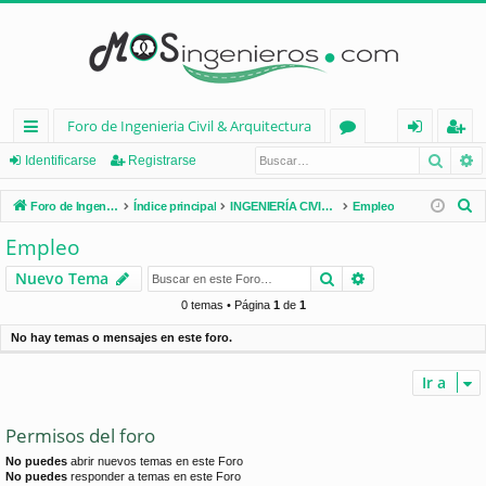
Foro de Ingenieria Civil & Arquitectura
Busca
B
nl
or
de
eg
Identificarse
Registrarse
ac
os
nt
ist
B
Foro de Ingenieria Civil & Arquitectura
Índice principal
INGENIERÍA CIVIL (España)
Empleo
es
ifi
ra
u
Empleo
s
rá
ca
rs
Buscar
Búsqueda avan
Nuevo Tema
c
pi
rs
e
a
0 temas • Página
1
de
1
d
e
r
No hay temas o mensajes en este foro.
os
Ir a
Permisos del foro
No puedes
abrir nuevos temas en este Foro
No puedes
responder a temas en este Foro