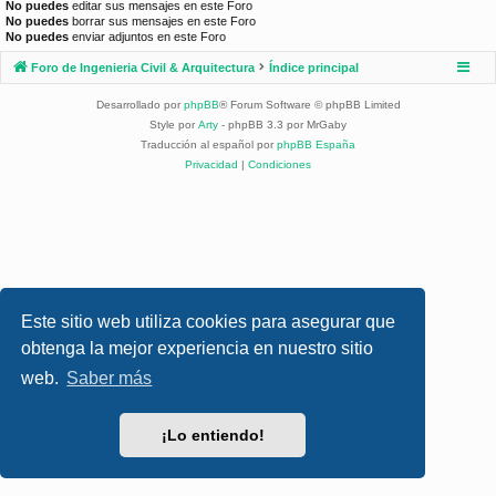
No puedes
editar sus mensajes en este Foro
No puedes
borrar sus mensajes en este Foro
No puedes
enviar adjuntos en este Foro
Foro de Ingenieria Civil & Arquitectura
Índice principal
Desarrollado por
phpBB
® Forum Software © phpBB Limited
Style por
Arty
- phpBB 3.3 por MrGaby
Traducción al español por
phpBB España
Privacidad
|
Condiciones
Este sitio web utiliza cookies para asegurar que
obtenga la mejor experiencia en nuestro sitio
web.
Saber más
¡Lo entiendo!