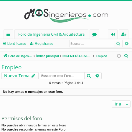
Foro de Ingenieria Civil & Arquitectura
Busca
B
nl
or
de
eg
Identificarse
Registrarse
ac
os
nt
ist
B
Foro de Ingenieria Civil & Arquitectura
Índice principal
INGENIERÍA CIVIL (España)
Empleo
es
ifi
ra
u
Empleo
s
rá
ca
rs
Buscar
Búsqueda avan
Nuevo Tema
c
pi
rs
e
a
0 temas • Página
1
de
1
d
e
r
No hay temas o mensajes en este foro.
os
Ir a
Permisos del foro
No puedes
abrir nuevos temas en este Foro
No puedes
responder a temas en este Foro