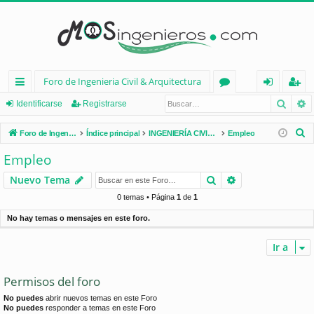
Foro de Ingenieria Civil & Arquitectura
Busca
B
nl
or
de
eg
Identificarse
Registrarse
ac
os
nt
ist
B
Foro de Ingenieria Civil & Arquitectura
Índice principal
INGENIERÍA CIVIL (España)
Empleo
es
ifi
ra
u
Empleo
s
rá
ca
rs
Buscar
Búsqueda avan
Nuevo Tema
c
pi
rs
e
a
0 temas • Página
1
de
1
d
e
r
No hay temas o mensajes en este foro.
os
Ir a
Permisos del foro
No puedes
abrir nuevos temas en este Foro
No puedes
responder a temas en este Foro