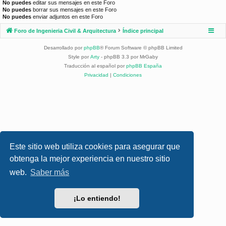
No puedes
editar sus mensajes en este Foro
No puedes
borrar sus mensajes en este Foro
No puedes
enviar adjuntos en este Foro
Foro de Ingenieria Civil & Arquitectura
Índice principal
Desarrollado por
phpBB
® Forum Software © phpBB Limited
Style por
Arty
- phpBB 3.3 por MrGaby
Traducción al español por
phpBB España
Privacidad
|
Condiciones
Este sitio web utiliza cookies para asegurar que
obtenga la mejor experiencia en nuestro sitio
web.
Saber más
¡Lo entiendo!