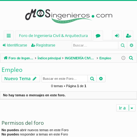
Foro de Ingenieria Civil & Arquitectura
Busca
B
nl
or
de
eg
Identificarse
Registrarse
ac
os
nt
ist
B
Foro de Ingenieria Civil & Arquitectura
Índice principal
INGENIERÍA CIVIL (España)
Empleo
es
ifi
ra
u
Empleo
s
rá
ca
rs
Buscar
Búsqueda avan
Nuevo Tema
c
pi
rs
e
a
0 temas • Página
1
de
1
d
e
r
No hay temas o mensajes en este foro.
os
Ir a
Permisos del foro
No puedes
abrir nuevos temas en este Foro
No puedes
responder a temas en este Foro