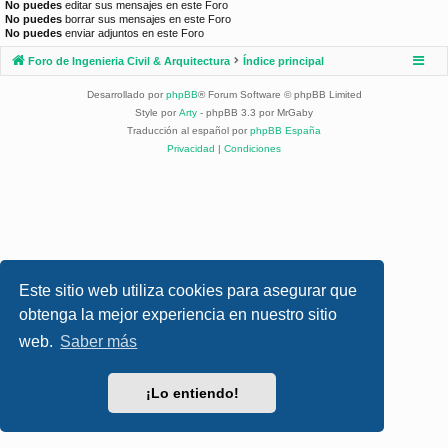
No puedes
editar sus mensajes en este Foro
No puedes
borrar sus mensajes en este Foro
No puedes
enviar adjuntos en este Foro
Foro de Ingenieria Civil & Arquitectura
Índice principal
Desarrollado por
phpBB
® Forum Software © phpBB Limited
Style por
Arty
- phpBB 3.3 por MrGaby
Traducción al español por
phpBB España
Privacidad
|
Condiciones
Este sitio web utiliza cookies para asegurar que
obtenga la mejor experiencia en nuestro sitio
web.
Saber más
¡Lo entiendo!