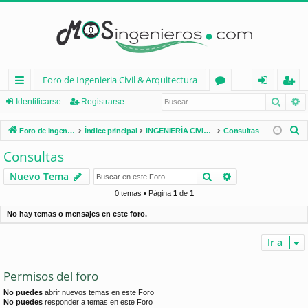
Foro de Ingenieria Civil & Arquitectura
Busca
B
nl
or
de
eg
Identificarse
Registrarse
ac
os
nt
ist
B
Foro de Ingenieria Civil & Arquitectura
Índice principal
INGENIERÍA CIVIL (España)
Consultas
es
ifi
ra
u
Consultas
s
rá
ca
rs
Buscar
Búsqueda avan
Nuevo Tema
c
pi
rs
e
a
0 temas • Página
1
de
1
d
e
r
No hay temas o mensajes en este foro.
os
Ir a
Permisos del foro
No puedes
abrir nuevos temas en este Foro
No puedes
responder a temas en este Foro