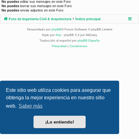
No puedes
editar sus mensajes en este Foro
No puedes
borrar sus mensajes en este Foro
No puedes
enviar adjuntos en este Foro
Foro de Ingenieria Civil & Arquitectura
Índice principal
Desarrollado por
phpBB
® Forum Software © phpBB Limited
Style por
Arty
- phpBB 3.3 por MrGaby
Traducción al español por
phpBB España
Privacidad
|
Condiciones
Este sitio web utiliza cookies para asegurar que
obtenga la mejor experiencia en nuestro sitio
web.
Saber más
¡Lo entiendo!