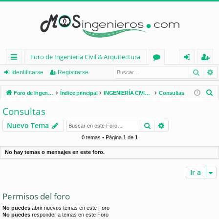
Foro de Ingenieria Civil & Arquitectura
Busca
B
nl
or
de
eg
Identificarse
Registrarse
ac
os
nt
ist
B
Foro de Ingenieria Civil & Arquitectura
Índice principal
INGENIERÍA CIVIL (España)
Consultas
es
ifi
ra
u
Consultas
s
rá
ca
rs
Buscar
Búsqueda avan
Nuevo Tema
c
pi
rs
e
a
0 temas • Página
1
de
1
d
e
r
No hay temas o mensajes en este foro.
os
Ir a
Permisos del foro
No puedes
abrir nuevos temas en este Foro
No puedes
responder a temas en este Foro