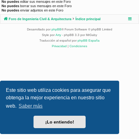
No puedes
editar sus mensajes en este Foro
No puedes
borrar sus mensajes en este Foro
No puedes
enviar adjuntos en este Foro
Foro de Ingenieria Civil & Arquitectura
Índice principal
Desarrollado por
phpBB
® Forum Software © phpBB Limited
Style por
Arty
- phpBB 3.3 por MrGaby
Traducción al español por
phpBB España
Privacidad
|
Condiciones
Este sitio web utiliza cookies para asegurar que
obtenga la mejor experiencia en nuestro sitio
web.
Saber más
¡Lo entiendo!