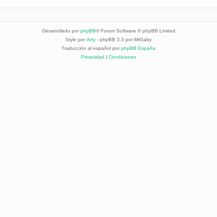
Desarrollado por
phpBB
® Forum Software © phpBB Limited
Style por
Arty
- phpBB 3.3 por MrGaby
Traducción al español por
phpBB España
Privacidad
|
Condiciones