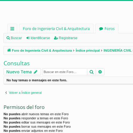
Foro de Ingenieria Civil & Arquitectura
Foros
nl
Buscar
Identificarse
Registrarse
ac
Foro de Ingenieria Civil & Arquitectura
Índice principal
INGENIERÍA CIVIL 
es
Consultas
rá
Buscar
Búsqueda ava
Nuevo Tema
pi
No hay temas o mensajes en este foro.
d
os
Volver a Índice general
Permisos del foro
No puedes
abrir nuevos temas en este Foro
No puedes
responder a temas en este Foro
No puedes
editar sus mensajes en este Foro
No puedes
borrar sus mensajes en este Foro
No puedes
enviar adjuntos en este Foro