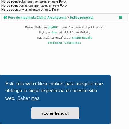
No puedes
editar sus mensajes en este Foro
No puedes
borrar sus mensajes en este Foro
No puedes
enviar adjuntos en este Foro
Foro de Ingenieria Civil & Arquitectura
Índice principal
Desarrollado por
phpBB
® Forum Software © phpBB Limited
Style por
Arty
- phpBB 3.3 por MrGaby
Traducción al español por
phpBB España
Privacidad
|
Condiciones
Este sitio web utiliza cookies para asegurar que
obtenga la mejor experiencia en nuestro sitio
web.
Saber más
¡Lo entiendo!