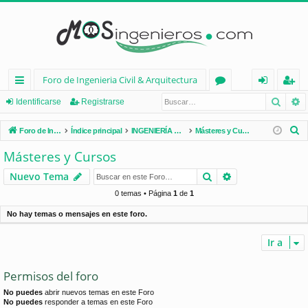
Foro de Ingenieria Civil & Arquitectura
Busca
B
nl
or
de
eg
Identificarse
Registrarse
ac
os
nt
ist
B
Foro de Ingenieria Civil & Arquitectura
Índice principal
INGENIERÍA CIVIL (España)
Másteres y Cursos
es
ifi
ra
u
Másteres y Cursos
s
rá
ca
rs
Buscar
Búsqueda avan
Nuevo Tema
c
pi
rs
e
a
0 temas • Página
1
de
1
d
e
r
No hay temas o mensajes en este foro.
os
Ir a
Permisos del foro
No puedes
abrir nuevos temas en este Foro
No puedes
responder a temas en este Foro