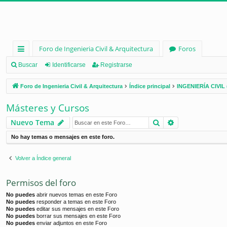
Foro de Ingenieria Civil & Arquitectura
Foros
nl
Buscar
Identificarse
Registrarse
ac
Foro de Ingenieria Civil & Arquitectura
Índice principal
INGENIERÍA CIVIL 
es
Másteres y Cursos
rá
Buscar
Búsqueda ava
Nuevo Tema
pi
No hay temas o mensajes en este foro.
d
os
Volver a Índice general
Permisos del foro
No puedes
abrir nuevos temas en este Foro
No puedes
responder a temas en este Foro
No puedes
editar sus mensajes en este Foro
No puedes
borrar sus mensajes en este Foro
No puedes
enviar adjuntos en este Foro