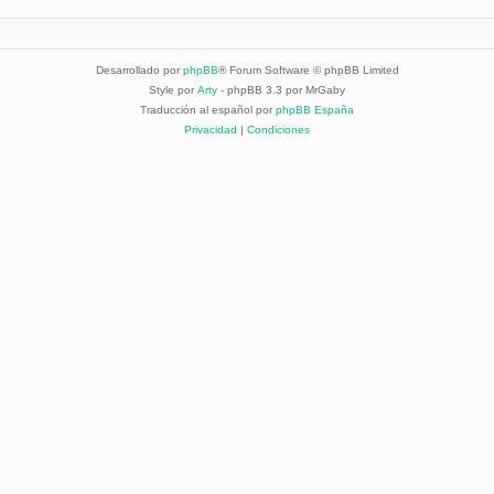
Desarrollado por
phpBB
® Forum Software © phpBB Limited
Style por
Arty
- phpBB 3.3 por MrGaby
Traducción al español por
phpBB España
Privacidad
|
Condiciones