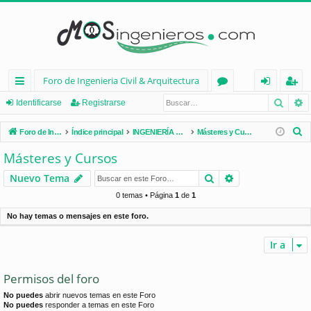
Foro de Ingenieria Civil & Arquitectura
Busca
B
nl
or
de
eg
Identificarse
Registrarse
ac
os
nt
ist
B
Foro de Ingenieria Civil & Arquitectura
Índice principal
INGENIERÍA CIVIL (España)
Másteres y Cursos
es
ifi
ra
u
Másteres y Cursos
s
rá
ca
rs
Buscar
Búsqueda avan
Nuevo Tema
c
pi
rs
e
a
0 temas • Página
1
de
1
d
e
r
No hay temas o mensajes en este foro.
os
Ir a
Permisos del foro
No puedes
abrir nuevos temas en este Foro
No puedes
responder a temas en este Foro