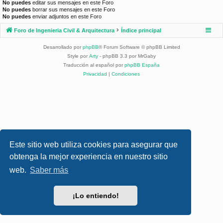
No puedes
editar sus mensajes en este Foro
No puedes
borrar sus mensajes en este Foro
No puedes
enviar adjuntos en este Foro
Foro de Ingenieria Civil & Arquitectura
Índice principal
Desarrollado por
phpBB
® Forum Software © phpBB Limited
Style por
Arty
- phpBB 3.3 por MrGaby
Traducción al español por
phpBB España
Privacidad
|
Condiciones
Este sitio web utiliza cookies para asegurar que
obtenga la mejor experiencia en nuestro sitio
web.
Saber más
¡Lo entiendo!