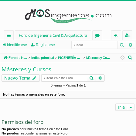
Foro de Ingenieria Civil & Arquitectura
Busca
B
nl
or
de
eg
Identificarse
Registrarse
ac
os
nt
ist
B
Foro de Ingenieria Civil & Arquitectura
Índice principal
INGENIERÍA CIVIL (España)
Másteres y Cursos
es
ifi
ra
u
Másteres y Cursos
s
rá
ca
rs
Buscar
Búsqueda avan
Nuevo Tema
c
pi
rs
e
a
0 temas • Página
1
de
1
d
e
r
No hay temas o mensajes en este foro.
os
Ir a
Permisos del foro
No puedes
abrir nuevos temas en este Foro
No puedes
responder a temas en este Foro