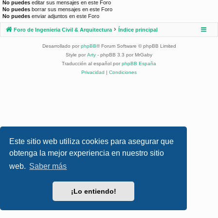
No puedes
editar sus mensajes en este Foro
No puedes
borrar sus mensajes en este Foro
No puedes
enviar adjuntos en este Foro
Foro de Ingenieria Civil & Arquitectura
Índice principal
Desarrollado por
phpBB
® Forum Software © phpBB Limited
Style por
Arty
- phpBB 3.3 por MrGaby
Traducción al español por
phpBB España
Privacidad
|
Condiciones
Este sitio web utiliza cookies para asegurar que
obtenga la mejor experiencia en nuestro sitio
web.
Saber más
¡Lo entiendo!