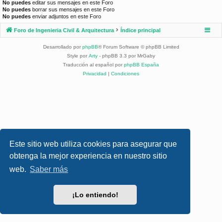
No puedes
editar sus mensajes en este Foro
No puedes
borrar sus mensajes en este Foro
No puedes
enviar adjuntos en este Foro
Foro de Ingenieria Civil & Arquitectura
Índice principal
Desarrollado por
phpBB
® Forum Software © phpBB Limited
Style por
Arty
- phpBB 3.3 por MrGaby
Traducción al español por
phpBB España
Privacidad
|
Condiciones
Este sitio web utiliza cookies para asegurar que
obtenga la mejor experiencia en nuestro sitio
web.
Saber más
¡Lo entiendo!