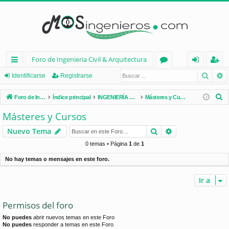
Foro de Ingenieria Civil & Arquitectura
Busca
B
nl
or
de
eg
Identificarse
Registrarse
ac
os
nt
ist
B
Foro de Ingenieria Civil & Arquitectura
Índice principal
INGENIERÍA CIVIL (España)
Másteres y Cursos
es
ifi
ra
u
Másteres y Cursos
s
rá
ca
rs
Buscar
Búsqueda avan
Nuevo Tema
c
pi
rs
e
a
0 temas • Página
1
de
1
d
e
r
No hay temas o mensajes en este foro.
os
Ir a
Permisos del foro
No puedes
abrir nuevos temas en este Foro
No puedes
responder a temas en este Foro