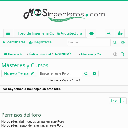
Foro de Ingenieria Civil & Arquitectura
Busca
B
nl
or
de
eg
Identificarse
Registrarse
ac
os
nt
ist
B
Foro de Ingenieria Civil & Arquitectura
Índice principal
INGENIERÍA CIVIL (España)
Másteres y Cursos
es
ifi
ra
u
Másteres y Cursos
s
rá
ca
rs
Buscar
Búsqueda avan
Nuevo Tema
c
pi
rs
e
a
0 temas • Página
1
de
1
d
e
r
No hay temas o mensajes en este foro.
os
Ir a
Permisos del foro
No puedes
abrir nuevos temas en este Foro
No puedes
responder a temas en este Foro