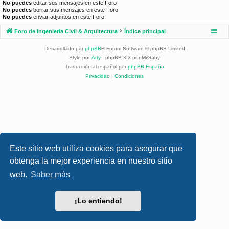
No puedes
editar sus mensajes en este Foro
No puedes
borrar sus mensajes en este Foro
No puedes
enviar adjuntos en este Foro
Foro de Ingenieria Civil & Arquitectura
Índice principal
Desarrollado por
phpBB
® Forum Software © phpBB Limited
Style por
Arty
- phpBB 3.3 por MrGaby
Traducción al español por
phpBB España
Privacidad
|
Condiciones
Este sitio web utiliza cookies para asegurar que
obtenga la mejor experiencia en nuestro sitio
web.
Saber más
¡Lo entiendo!