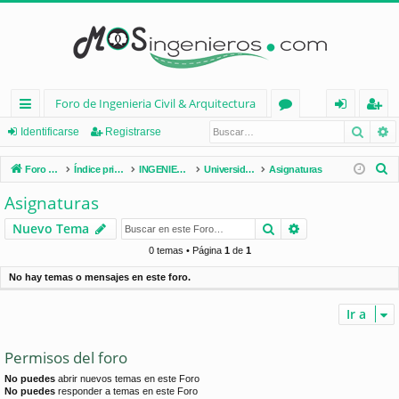
Foro de Ingenieria Civil & Arquitectura
Busca
B
nl
or
de
eg
Identificarse
Registrarse
ac
os
nt
ist
B
Foro de Ingenieria Civil & Arquitectura
Índice principal
INGENIERÍA CIVIL (España)
Universidades de España
Asignaturas
es
ifi
ra
u
Asignaturas
s
rá
ca
rs
Buscar
Búsqueda avan
Nuevo Tema
c
pi
rs
e
a
0 temas • Página
1
de
1
d
e
r
No hay temas o mensajes en este foro.
os
Ir a
Permisos del foro
No puedes
abrir nuevos temas en este Foro
No puedes
responder a temas en este Foro