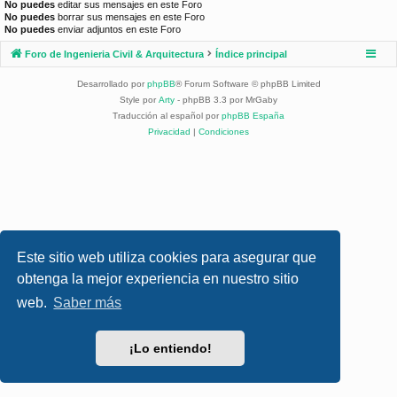
No puedes
editar sus mensajes en este Foro
No puedes
borrar sus mensajes en este Foro
No puedes
enviar adjuntos en este Foro
Foro de Ingenieria Civil & Arquitectura
Índice principal
Desarrollado por
phpBB
® Forum Software © phpBB Limited
Style por
Arty
- phpBB 3.3 por MrGaby
Traducción al español por
phpBB España
Privacidad
|
Condiciones
Este sitio web utiliza cookies para asegurar que
obtenga la mejor experiencia en nuestro sitio
web.
Saber más
¡Lo entiendo!