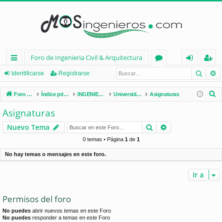
Foro de Ingenieria Civil & Arquitectura
Busca
B
nl
or
de
eg
Identificarse
Registrarse
ac
os
nt
ist
B
Foro de Ingenieria Civil & Arquitectura
Índice principal
INGENIERÍA CIVIL (España)
Universidades de España
Asignaturas
es
ifi
ra
u
Asignaturas
s
rá
ca
rs
Buscar
Búsqueda avan
Nuevo Tema
c
pi
rs
e
a
0 temas • Página
1
de
1
d
e
r
No hay temas o mensajes en este foro.
os
Ir a
Permisos del foro
No puedes
abrir nuevos temas en este Foro
No puedes
responder a temas en este Foro