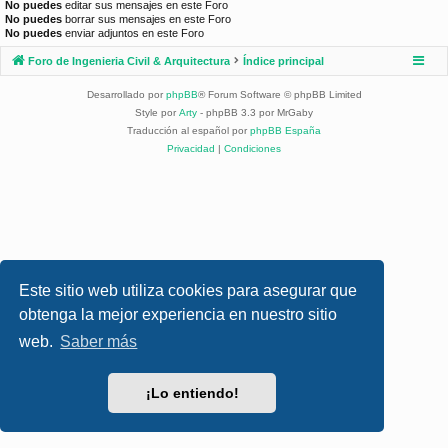
No puedes
editar sus mensajes en este Foro
No puedes
borrar sus mensajes en este Foro
No puedes
enviar adjuntos en este Foro
Foro de Ingenieria Civil & Arquitectura
Índice principal
Desarrollado por
phpBB
® Forum Software © phpBB Limited
Style por
Arty
- phpBB 3.3 por MrGaby
Traducción al español por
phpBB España
Privacidad
|
Condiciones
Este sitio web utiliza cookies para asegurar que
obtenga la mejor experiencia en nuestro sitio
web.
Saber más
¡Lo entiendo!