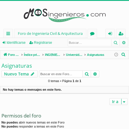
Foro de Ingenieria Civil & Arquitectura
Busca
B
nl
or
de
eg
Identificarse
Registrarse
ac
os
nt
ist
B
Foro de Ingenieria Civil & Arquitectura
Índice principal
INGENIERÍA CIVIL (España)
Universidades de España
Asignaturas
es
ifi
ra
u
Asignaturas
s
rá
ca
rs
Buscar
Búsqueda avan
Nuevo Tema
c
pi
rs
e
a
0 temas • Página
1
de
1
d
e
r
No hay temas o mensajes en este foro.
os
Ir a
Permisos del foro
No puedes
abrir nuevos temas en este Foro
No puedes
responder a temas en este Foro