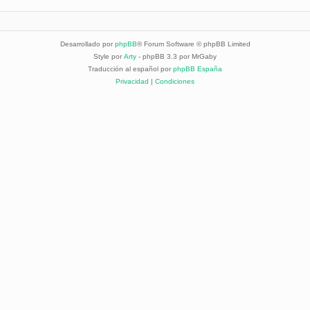
Desarrollado por
phpBB
® Forum Software © phpBB Limited
Style por
Arty
- phpBB 3.3 por MrGaby
Traducción al español por
phpBB España
Privacidad
|
Condiciones