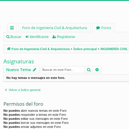
Foro de Ingenieria Civil & Arquitectura
Foros
nl
Buscar
Identificarse
Registrarse
ac
Foro de Ingenieria Civil & Arquitectura
Índice principal
INGENIERÍA CIVIL 
es
Asignaturas
rá
Buscar
Búsqueda ava
Nuevo Tema
pi
No hay temas o mensajes en este foro.
d
os
Volver a Índice general
Permisos del foro
No puedes
abrir nuevos temas en este Foro
No puedes
responder a temas en este Foro
No puedes
editar sus mensajes en este Foro
No puedes
borrar sus mensajes en este Foro
No puedes
enviar adjuntos en este Foro