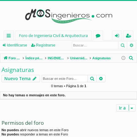
Foro de Ingenieria Civil & Arquitectura
Busca
B
nl
or
de
eg
Identificarse
Registrarse
ac
os
nt
ist
B
Foro de Ingenieria Civil & Arquitectura
Índice principal
INGENIERÍA CIVIL (España)
Universidades de España
Asignaturas
es
ifi
ra
u
Asignaturas
s
rá
ca
rs
Buscar
Búsqueda avan
Nuevo Tema
c
pi
rs
e
a
0 temas • Página
1
de
1
d
e
r
No hay temas o mensajes en este foro.
os
Ir a
Permisos del foro
No puedes
abrir nuevos temas en este Foro
No puedes
responder a temas en este Foro