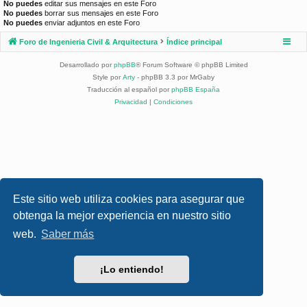
No puedes
editar sus mensajes en este Foro
No puedes
borrar sus mensajes en este Foro
No puedes
enviar adjuntos en este Foro
Foro de Ingenieria Civil & Arquitectura
Índice principal
Desarrollado por
phpBB
® Forum Software © phpBB Limited
Style por
Arty
- phpBB 3.3 por MrGaby
Traducción al español por
phpBB España
Privacidad
|
Condiciones
Este sitio web utiliza cookies para asegurar que
obtenga la mejor experiencia en nuestro sitio
web.
Saber más
¡Lo entiendo!