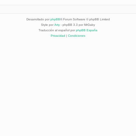
Desarrollado por
phpBB
® Forum Software © phpBB Limited
Style por
Arty
- phpBB 3.3 por MrGaby
Traducción al español por
phpBB España
Privacidad
|
Condiciones