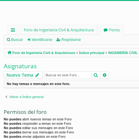
Foro de Ingenieria Civil & Arquitectura
Foros
nl
Buscar
Identificarse
Registrarse
ac
Foro de Ingenieria Civil & Arquitectura
Índice principal
INGENIERÍA CIVIL 
es
Asignaturas
rá
Buscar
Búsqueda ava
Nuevo Tema
pi
No hay temas o mensajes en este foro.
d
os
Volver a Índice general
Permisos del foro
No puedes
abrir nuevos temas en este Foro
No puedes
responder a temas en este Foro
No puedes
editar sus mensajes en este Foro
No puedes
borrar sus mensajes en este Foro
No puedes
enviar adjuntos en este Foro