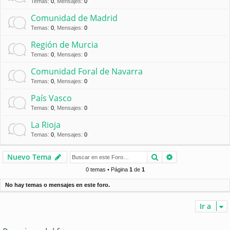
Temas
:
0
,
Mensajes
:
0
Comunidad de Madrid
Temas
:
0
,
Mensajes
:
0
Región de Murcia
Temas
:
0
,
Mensajes
:
0
Comunidad Foral de Navarra
Temas
:
0
,
Mensajes
:
0
País Vasco
Temas
:
0
,
Mensajes
:
0
La Rioja
Temas
:
0
,
Mensajes
:
0
Buscar
Búsqueda avan
Nuevo Tema
0 temas • Página
1
de
1
No hay temas o mensajes en este foro.
Ir a