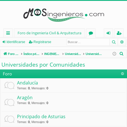
Foro de Ingenieria Civil & Arquitectura
Busca
B
nl
or
de
eg
Identificarse
Registrarse
ac
os
nt
ist
B
Foro de Ingenieria Civil & Arquitectura
Índice principal
INGENIERÍA CIVIL (España)
Universidades de España
Universidades por Comunidades
es
ifi
ra
u
Universidades por Comunidades
s
rá
ca
rs
c
Foro
pi
rs
e
a
Andalucía
d
e
r
Temas
:
0
,
Mensajes
:
0
os
Aragón
Temas
:
0
,
Mensajes
:
0
Principado de Asturias
Temas
:
0
,
Mensajes
:
0