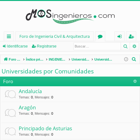
Foro de Ingenieria Civil & Arquitectura
Busca
B
nl
or
de
eg
Identificarse
Registrarse
ac
os
nt
ist
B
Foro de Ingenieria Civil & Arquitectura
Índice principal
INGENIERÍA CIVIL (España)
Universidades de España
Universidades por Comunidades
es
ifi
ra
u
Universidades por Comunidades
s
rá
ca
rs
c
Foro
pi
rs
e
a
Andalucía
d
e
r
Temas
:
0
,
Mensajes
:
0
os
Aragón
Temas
:
0
,
Mensajes
:
0
Principado de Asturias
Temas
:
0
,
Mensajes
:
0