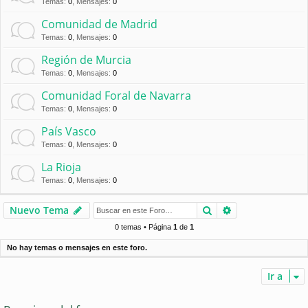
Temas
:
0
,
Mensajes
:
0
Comunidad de Madrid
Temas
:
0
,
Mensajes
:
0
Región de Murcia
Temas
:
0
,
Mensajes
:
0
Comunidad Foral de Navarra
Temas
:
0
,
Mensajes
:
0
País Vasco
Temas
:
0
,
Mensajes
:
0
La Rioja
Temas
:
0
,
Mensajes
:
0
Buscar
Búsqueda avan
Nuevo Tema
0 temas • Página
1
de
1
No hay temas o mensajes en este foro.
Ir a