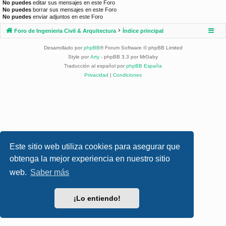
No puedes
editar sus mensajes en este Foro
No puedes
borrar sus mensajes en este Foro
No puedes
enviar adjuntos en este Foro
Foro de Ingenieria Civil & Arquitectura
Índice principal
Desarrollado por
phpBB
® Forum Software © phpBB Limited
Style por
Arty
- phpBB 3.3 por MrGaby
Traducción al español por
phpBB España
Privacidad
|
Condiciones
Este sitio web utiliza cookies para asegurar que
obtenga la mejor experiencia en nuestro sitio
web.
Saber más
¡Lo entiendo!