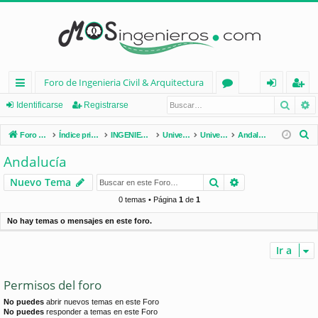
Foro de Ingenieria Civil & Arquitectura
Busca
B
nl
or
de
eg
Identificarse
Registrarse
ac
os
nt
ist
B
Foro de Ingenieria Civil & Arquitectura
Índice principal
INGENIERÍA CIVIL (España)
Universidades de España
Universidades por Comunidades
Andalucía
es
ifi
ra
u
Andalucía
s
rá
ca
rs
Buscar
Búsqueda avan
Nuevo Tema
c
pi
rs
e
a
0 temas • Página
1
de
1
d
e
r
No hay temas o mensajes en este foro.
os
Ir a
Permisos del foro
No puedes
abrir nuevos temas en este Foro
No puedes
responder a temas en este Foro