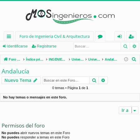
Foro de Ingenieria Civil & Arquitectura
Busca
B
nl
or
de
eg
Identificarse
Registrarse
ac
os
nt
ist
B
Foro de Ingenieria Civil & Arquitectura
Índice principal
INGENIERÍA CIVIL (España)
Universidades de España
Universidades por Comunidades
Andalucía
es
ifi
ra
u
Andalucía
s
rá
ca
rs
Buscar
Búsqueda avan
Nuevo Tema
c
pi
rs
e
a
0 temas • Página
1
de
1
d
e
r
No hay temas o mensajes en este foro.
os
Ir a
Permisos del foro
No puedes
abrir nuevos temas en este Foro
No puedes
responder a temas en este Foro