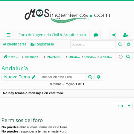
Foro de Ingenieria Civil & Arquitectura
Busca
B
nl
or
de
eg
Identificarse
Registrarse
ac
os
nt
ist
B
Foro de Ingenieria Civil & Arquitectura
Índice principal
INGENIERÍA CIVIL (España)
Universidades de España
Universidades por Comunidades
Andalucía
es
ifi
ra
u
Andalucía
s
rá
ca
rs
Buscar
Búsqueda avan
Nuevo Tema
c
pi
rs
e
a
0 temas • Página
1
de
1
d
e
r
No hay temas o mensajes en este foro.
os
Ir a
Permisos del foro
No puedes
abrir nuevos temas en este Foro
No puedes
responder a temas en este Foro