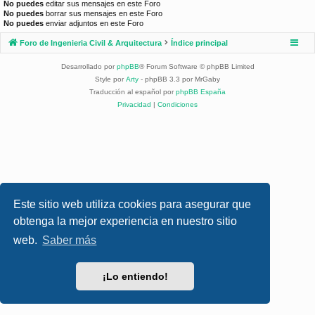
No puedes
editar sus mensajes en este Foro
No puedes
borrar sus mensajes en este Foro
No puedes
enviar adjuntos en este Foro
Foro de Ingenieria Civil & Arquitectura
Índice principal
Desarrollado por
phpBB
® Forum Software © phpBB Limited
Style por
Arty
- phpBB 3.3 por MrGaby
Traducción al español por
phpBB España
Privacidad
|
Condiciones
Este sitio web utiliza cookies para asegurar que
obtenga la mejor experiencia en nuestro sitio
web.
Saber más
¡Lo entiendo!