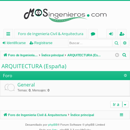
Foro de Ingenieria Civil & Arquitectura
Busca
B
nl
or
de
eg
Identificarse
Registrarse
ac
os
nt
ist
B
Foro de Ingenieria Civil & Arquitectura
Índice principal
ARQUITECTURA (España)
es
ifi
ra
u
ARQUITECTURA (España)
s
rá
ca
rs
c
Foro
pi
rs
e
a
General
d
e
r
Temas
:
0
,
Mensajes
:
0
os
Ir a
Foro de Ingenieria Civil & Arquitectura
Índice principal
Desarrollado por
phpBB
® Forum Software © phpBB Limited
Style por
Arty
- phpBB 3.3 por MrGaby