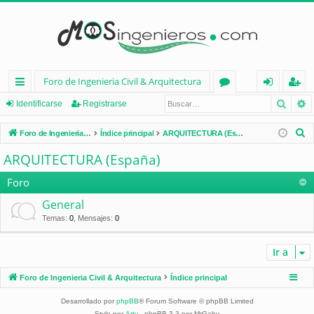
Foro de Ingenieria Civil & Arquitectura
Busca
B
nl
or
de
eg
Identificarse
Registrarse
ac
os
nt
ist
B
Foro de Ingenieria Civil & Arquitectura
Índice principal
ARQUITECTURA (España)
es
ifi
ra
u
ARQUITECTURA (España)
s
rá
ca
rs
c
Foro
pi
rs
e
a
General
d
e
r
Temas
:
0
,
Mensajes
:
0
os
Ir a
Foro de Ingenieria Civil & Arquitectura
Índice principal
Desarrollado por
phpBB
® Forum Software © phpBB Limited
Style por
Arty
- phpBB 3.3 por MrGaby