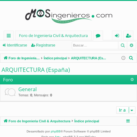
Foro de Ingenieria Civil & Arquitectura
Busca
B
nl
or
de
eg
Identificarse
Registrarse
ac
os
nt
ist
B
Foro de Ingenieria Civil & Arquitectura
Índice principal
ARQUITECTURA (España)
es
ifi
ra
u
ARQUITECTURA (España)
s
rá
ca
rs
c
Foro
pi
rs
e
a
General
d
e
r
Temas
:
0
,
Mensajes
:
0
os
Ir a
Foro de Ingenieria Civil & Arquitectura
Índice principal
Desarrollado por
phpBB
® Forum Software © phpBB Limited
Style por
Arty
- phpBB 3.3 por MrGaby