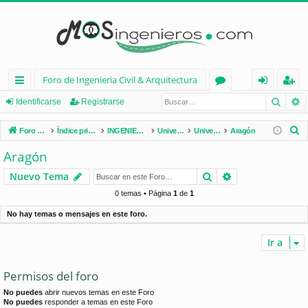
Foro de Ingenieria Civil & Arquitectura
Busca
B
nl
or
de
eg
Identificarse
Registrarse
ac
os
nt
ist
B
Foro de Ingenieria Civil & Arquitectura
Índice principal
INGENIERÍA CIVIL (España)
Universidades de España
Universidades por Comunidades
Aragón
es
ifi
ra
u
Aragón
s
rá
ca
rs
Buscar
Búsqueda avan
Nuevo Tema
c
pi
rs
e
a
0 temas • Página
1
de
1
d
e
r
No hay temas o mensajes en este foro.
os
Ir a
Permisos del foro
No puedes
abrir nuevos temas en este Foro
No puedes
responder a temas en este Foro