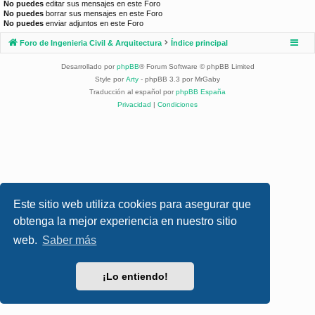
No puedes
editar sus mensajes en este Foro
No puedes
borrar sus mensajes en este Foro
No puedes
enviar adjuntos en este Foro
Foro de Ingenieria Civil & Arquitectura
Índice principal
Desarrollado por
phpBB
® Forum Software © phpBB Limited
Style por
Arty
- phpBB 3.3 por MrGaby
Traducción al español por
phpBB España
Privacidad
|
Condiciones
Este sitio web utiliza cookies para asegurar que
obtenga la mejor experiencia en nuestro sitio
web.
Saber más
¡Lo entiendo!