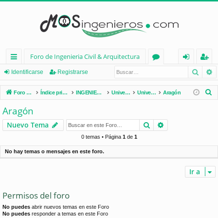
Foro de Ingenieria Civil & Arquitectura
Busca
B
nl
or
de
eg
Identificarse
Registrarse
ac
os
nt
ist
B
Foro de Ingenieria Civil & Arquitectura
Índice principal
INGENIERÍA CIVIL (España)
Universidades de España
Universidades por Comunidades
Aragón
es
ifi
ra
u
Aragón
s
rá
ca
rs
Buscar
Búsqueda avan
Nuevo Tema
c
pi
rs
e
a
0 temas • Página
1
de
1
d
e
r
No hay temas o mensajes en este foro.
os
Ir a
Permisos del foro
No puedes
abrir nuevos temas en este Foro
No puedes
responder a temas en este Foro