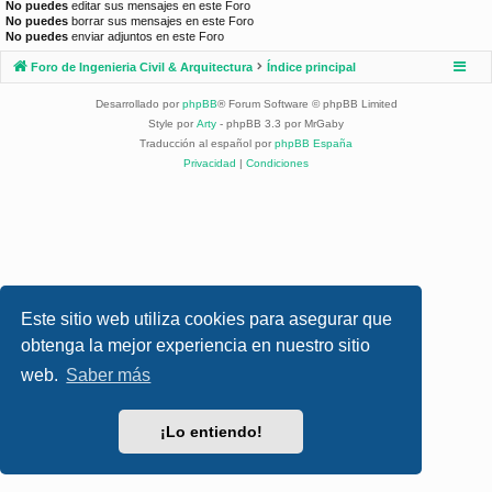
No puedes
editar sus mensajes en este Foro
No puedes
borrar sus mensajes en este Foro
No puedes
enviar adjuntos en este Foro
Foro de Ingenieria Civil & Arquitectura
Índice principal
Desarrollado por
phpBB
® Forum Software © phpBB Limited
Style por
Arty
- phpBB 3.3 por MrGaby
Traducción al español por
phpBB España
Privacidad
|
Condiciones
Este sitio web utiliza cookies para asegurar que
obtenga la mejor experiencia en nuestro sitio
web.
Saber más
¡Lo entiendo!