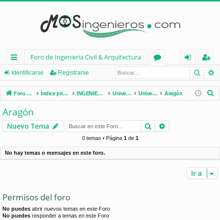
Foro de Ingenieria Civil & Arquitectura
Busca
B
nl
or
de
eg
Identificarse
Registrarse
ac
os
nt
ist
B
Foro de Ingenieria Civil & Arquitectura
Índice principal
INGENIERÍA CIVIL (España)
Universidades de España
Universidades por Comunidades
Aragón
es
ifi
ra
u
Aragón
s
rá
ca
rs
Buscar
Búsqueda avan
Nuevo Tema
c
pi
rs
e
a
0 temas • Página
1
de
1
d
e
r
No hay temas o mensajes en este foro.
os
Ir a
Permisos del foro
No puedes
abrir nuevos temas en este Foro
No puedes
responder a temas en este Foro