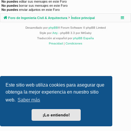
No puedes
editar sus mensajes en este Foro
No puedes
borrar sus mensajes en este Foro
No puedes
enviar adjuntos en este Foro
Foro de Ingenieria Civil & Arquitectura
Índice principal
Desarrollado por
phpBB
® Forum Software © phpBB Limited
Style por
Arty
- phpBB 3.3 por MrGaby
Traducción al español por
phpBB España
Privacidad
|
Condiciones
Este sitio web utiliza cookies para asegurar que
obtenga la mejor experiencia en nuestro sitio
web.
Saber más
¡Lo entiendo!