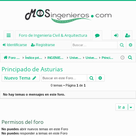
Foro de Ingenieria Civil & Arquitectura
Busca
B
nl
or
de
eg
Identificarse
Registrarse
ac
os
nt
ist
B
Foro de Ingenieria Civil & Arquitectura
Índice principal
INGENIERÍA CIVIL (España)
Universidades de España
Universidades por Comunidades
Principado de Asturias
es
ifi
ra
u
Principado de Asturias
s
rá
ca
rs
Buscar
Búsqueda avan
Nuevo Tema
c
pi
rs
e
a
0 temas • Página
1
de
1
d
e
r
No hay temas o mensajes en este foro.
os
Ir a
Permisos del foro
No puedes
abrir nuevos temas en este Foro
No puedes
responder a temas en este Foro