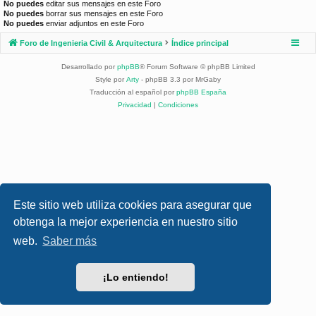
No puedes
editar sus mensajes en este Foro
No puedes
borrar sus mensajes en este Foro
No puedes
enviar adjuntos en este Foro
Foro de Ingenieria Civil & Arquitectura
Índice principal
Desarrollado por
phpBB
® Forum Software © phpBB Limited
Style por
Arty
- phpBB 3.3 por MrGaby
Traducción al español por
phpBB España
Privacidad
|
Condiciones
Este sitio web utiliza cookies para asegurar que
obtenga la mejor experiencia en nuestro sitio
web.
Saber más
¡Lo entiendo!